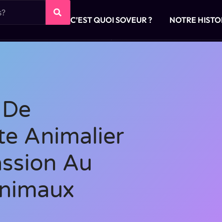
C’EST QUOI SOVEUR ?
NOTRE HISTO
 De
e Animalier
assion Au
Animaux