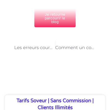
Je retourne
parcourir le
blog
PRÉCÉDENT
NEXT
Les erreurs courantes à éviter en tant que secrétaire à domicile à Paris
Comment un coach mental peut améliorer votre confiance en soi à Paris
Découvrez Également
Tarifs Soveur | Sans Commission |
Clients Illimités