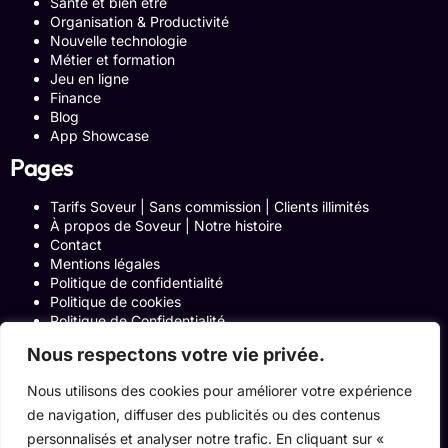
Santé et bien être
Organisation & Productivité
Nouvelle technologie
Métier et formation
Jeu en ligne
Finance
Blog
App Showcase
Pages
Tarifs Soveur | Sans commission | Clients illimités
À propos de Soveur | Notre histoire
Contact
Mentions légales
Politique de confidentialité
Politique de cookies
Politique de Confidentialité
Formulaire de contact
Nous respectons votre vie privée.
Blog
Notre histoire
Nous utilisons des cookies pour améliorer votre expérience
Programme Affiliation
de navigation, diffuser des publicités ou des contenus
Conditions générales d’utilisation
ACCUEIL
personnalisés et analyser notre trafic. En cliquant sur «