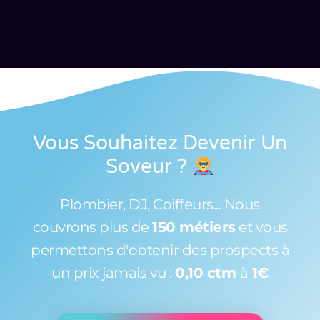
Vous Souhaitez Devenir Un
Soveur
?
Plombier, DJ, Coiffeurs... Nous
couvrons plus de
150 métiers
et vous
permettons d'obtenir des prospects à
un prix jamais vu :
0,10 ctm
à
1€