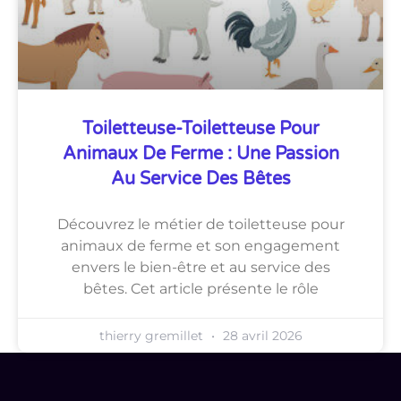
Toiletteuse-Toiletteuse Pour
Animaux De Ferme : Une Passion
Au Service Des Bêtes
Découvrez le métier de toiletteuse pour
animaux de ferme et son engagement
envers le bien-être et au service des
bêtes. Cet article présente le rôle
thierry gremillet
28 avril 2026