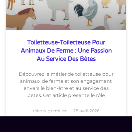
Toiletteuse-Toiletteuse Pour
Animaux De Ferme : Une Passion
Au Service Des Bêtes
Découvrez le métier de toiletteuse pour
animaux de ferme et son engagement
envers le bien-être et au service des
bêtes. Cet article présente le rôle
thierry gremillet
28 avril 2026