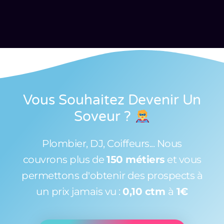
Vous Souhaitez Devenir Un
Soveur
?
Plombier, DJ, Coiffeurs... Nous
couvrons plus de
150 métiers
et vous
permettons d'obtenir des prospects à
un prix jamais vu :
0,10 ctm
à
1€