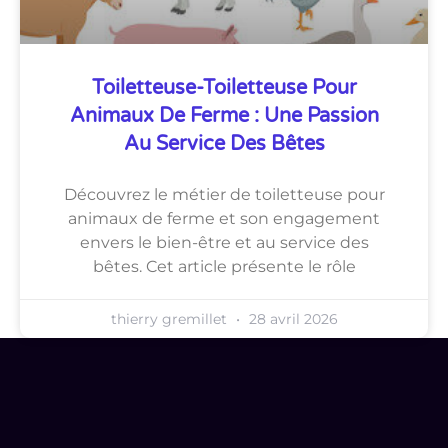
Toiletteuse-Toiletteuse Pour
Animaux De Ferme : Une Passion
Au Service Des Bêtes
Découvrez le métier de toiletteuse pour
animaux de ferme et son engagement
envers le bien-être et au service des
bêtes. Cet article présente le rôle
thierry gremillet
28 avril 2026