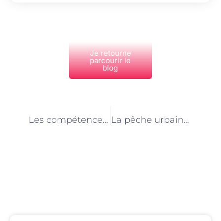
Je retourne
parcourir le
blog
PRÉCÉDENT
NEXT
Les compétences clés d’un moniteur-monitrice de pêche à Paris
La pêche urbaine à Paris : l’importance du rôle des moniteurs-monitrices
Découvrez Également