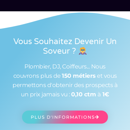
Vous Souhaitez Devenir Un
Soveur
?
Plombier, DJ, Coiffeurs... Nous
couvrons plus de
150 métiers
et vous
permettons d'obtenir des prospects à
un prix jamais vu :
0,10 ctm
à
1€
PLUS D'INFORMATIONS