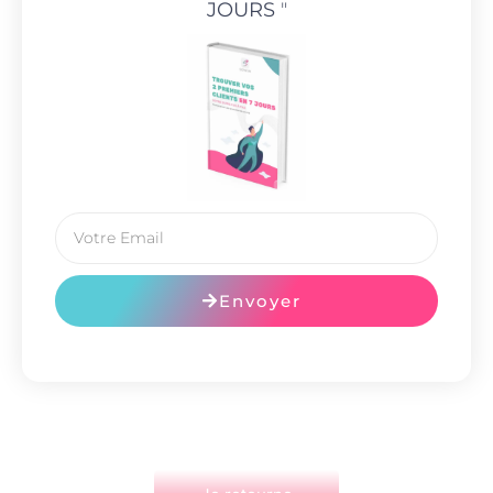
JOURS
"
Envoyer