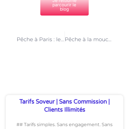
Je retourne
parcourir le
blog
PRÉCÉDENT
NEXT
Pêche à Paris : les différentes techniques enseignées par les moniteurs-monitrices
Pêche à la mouche en ville : initiation avec un moniteur-monitrice qualifié à Paris
Découvrez Également
Tarifs Soveur | Sans Commission |
Clients Illimités
## Tarifs simples. Sans engagement. Sans