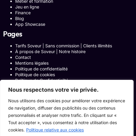
Métier et formation
Jeu en ligne
Finance
Blog
App Showcase
Pages
Tarifs Soveur | Sans commission | Clients illimités
À propos de Soveur | Notre histoire
Contact
Mentions légales
Politique de confidentialité
Politique de cookies
Politique de Confidentialité
Formulaire de contact
Nous respectons votre vie privée.
Blog
Notre histoire
Nous utilisons des cookies pour améliorer votre expérience
Programme Affiliation
de navigation, diffuser des publicités ou des contenus
Conditions générales d’utilisation
ACCUEIL
personnalisés et analyser notre trafic. En cliquant sur «
Onglets Zone Affilié
Tout accepter », vous consentez à notre utilisation des
Le Blog
cookies.
Politique relative aux cookies
Devenir pro