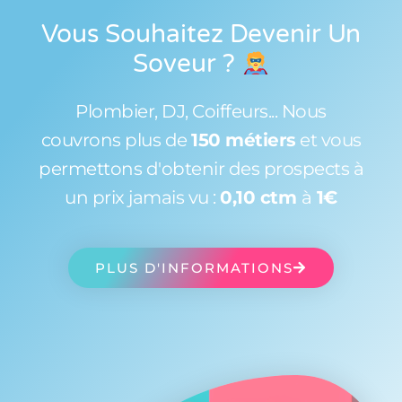
Vous Souhaitez Devenir Un
Soveur
?
Plombier, DJ, Coiffeurs... Nous
couvrons plus de
150 métiers
et vous
permettons d'obtenir des prospects à
un prix jamais vu :
0,10 ctm
à
1€
PLUS D'INFORMATIONS