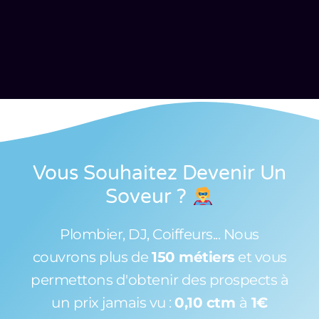
Vous Souhaitez Devenir Un
Soveur
?
Plombier, DJ, Coiffeurs... Nous
couvrons plus de
150 métiers
et vous
permettons d'obtenir des prospects à
un prix jamais vu :
0,10 ctm
à
1€