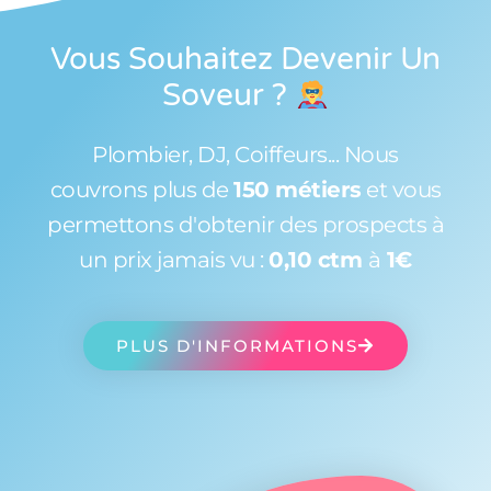
Vous Souhaitez Devenir Un
Soveur
?
Plombier, DJ, Coiffeurs... Nous
couvrons plus de
150 métiers
et vous
permettons d'obtenir des prospects à
un prix jamais vu :
0,10 ctm
à
1€
PLUS D'INFORMATIONS