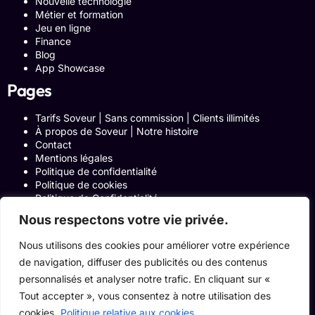
Nouvelle technologie
Métier et formation
Jeu en ligne
Finance
Blog
App Showcase
Pages
Tarifs Soveur | Sans commission | Clients illimités
À propos de Soveur | Notre histoire
Contact
Mentions légales
Politique de confidentialité
Politique de cookies
Politique de Confidentialité
Formulaire de contact
Nous respectons votre vie privée.
Blog
Notre histoire
Nous utilisons des cookies pour améliorer votre expérience
Programme Affiliation
de navigation, diffuser des publicités ou des contenus
Conditions générales d’utilisation
ACCUEIL
personnalisés et analyser notre trafic. En cliquant sur «
Onglets Zone Affilié
Tout accepter », vous consentez à notre utilisation des
Le Blog
cookies.
Politique relative aux cookies