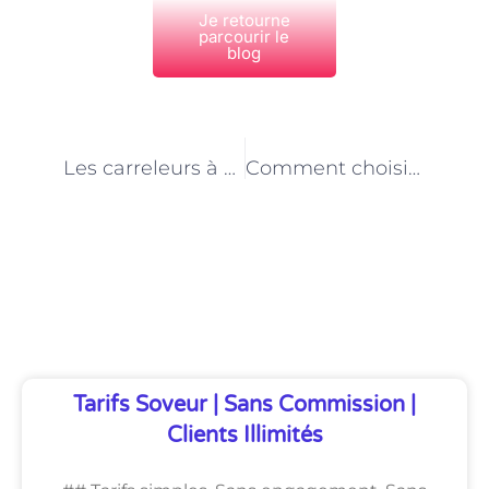
Je retourne
parcourir le
blog
PRÉCÉDENT
NEXT
Les carreleurs à Paris qui peuvent poser du carrelage en mosaïque
Comment choisir les plantes qui conviennent à votre jardin à Paris ?
Découvrez Également
Tarifs Soveur | Sans Commission |
Clients Illimités