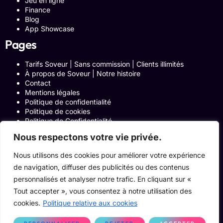
Jeu en ligne
Finance
Blog
App Showcase
Pages
Tarifs Soveur | Sans commission | Clients illimités
À propos de Soveur | Notre histoire
Contact
Mentions légales
Politique de confidentialité
Politique de cookies
Politique de Confidentialité
Formulaire de contact
Nous respectons votre vie privée.
Blog
Notre histoire
Nous utilisons des cookies pour améliorer votre expérience
Programme Affiliation
de navigation, diffuser des publicités ou des contenus
Conditions générales d’utilisation
ACCUEIL
personnalisés et analyser notre trafic. En cliquant sur «
Onglets Zone Affilié
Tout accepter », vous consentez à notre utilisation des
Le Blog
cookies.
Politique relative aux cookies
Devenir pro