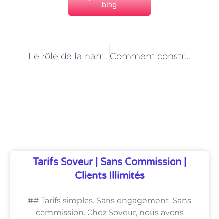
blog
PRÉCÉDENT
NEXT
Le rôle de la narration dans les jeux vidéo : le point de vue des concepteurs parisiens
Comment construire une équipe efficace de concepteurs de jeux vidéo à Paris
Découvrez Également
Tarifs Soveur | Sans Commission |
Clients Illimités
## Tarifs simples. Sans engagement. Sans
commission. Chez Soveur, nous avons