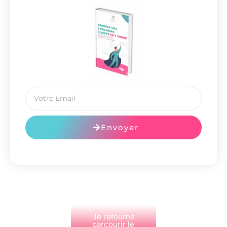
Envoyer
Je retourne
parcourir le