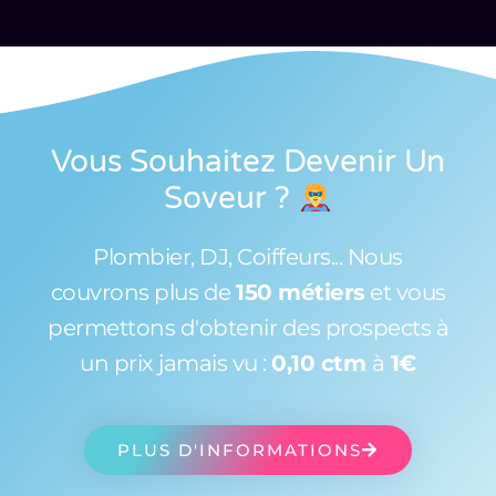
Vous Souhaitez Devenir Un
Soveur
?
Plombier, DJ, Coiffeurs... Nous
couvrons plus de
150 métiers
et vous
permettons d'obtenir des prospects à
un prix jamais vu :
0,10 ctm
à
1€
PLUS D'INFORMATIONS