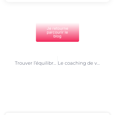
Je retourne
parcourir le
blog
PRÉCÉDENT
NEXT
Trouver l’équilibre entre vie personnelle et professionnelle : l’expertise d’un coach de vie à Paris
Le coaching de vie à Paris : un outil puissant pour le développement personnel
Découvrez Également