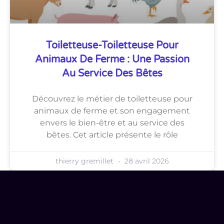
Toiletteuse-Toiletteuse Pour
Animaux De Ferme : Une Passion
Au Service Des Bêtes
Découvrez le métier de toiletteuse pour
animaux de ferme et son engagement
envers le bien-être et au service des
bêtes. Cet article présente le rôle
thierry gremillet
28 avril 2026