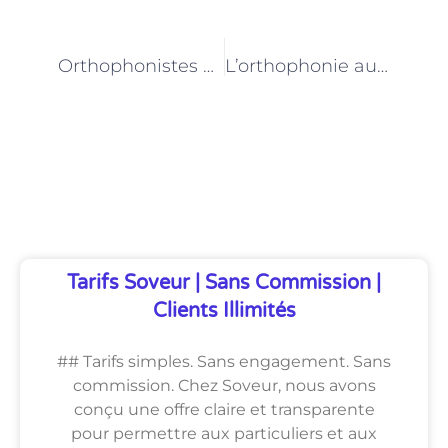
PRÉCÉDENT
NEXT
Orthophonistes et troubles de l’oralité alimentaire : des solutions pour les enfants à Paris
L’orthophonie au service des personnes trachéotomisées : l’expertise des orthophonistes parisiens
Découvrez Également
Tarifs Soveur | Sans Commission |
Clients Illimités
## Tarifs simples. Sans engagement. Sans
commission. Chez Soveur, nous avons
conçu une offre claire et transparente
pour permettre aux particuliers et aux