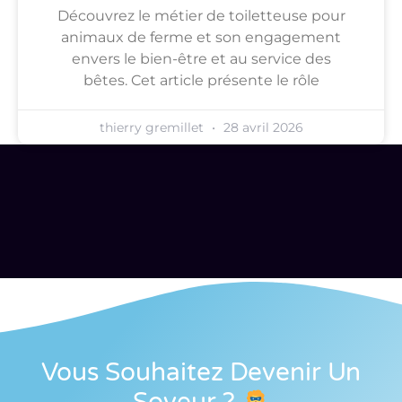
Découvrez le métier de toiletteuse pour
animaux de ferme et son engagement
envers le bien-être et au service des
bêtes. Cet article présente le rôle
thierry gremillet
28 avril 2026
Vous Souhaitez Devenir Un
Soveur
?