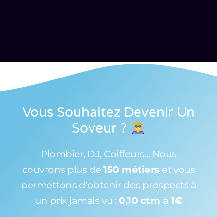
Vous Souhaitez Devenir Un
Soveur
?
Plombier, DJ, Coiffeurs... Nous
couvrons plus de
150 métiers
et vous
permettons d'obtenir des prospects à
un prix jamais vu :
0,10 ctm
à
1€