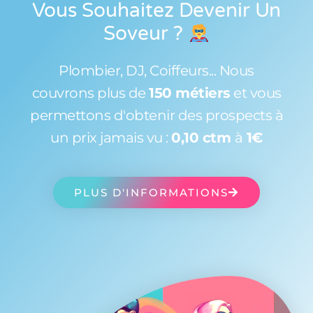
Vous Souhaitez Devenir Un
Soveur
?
Plombier, DJ, Coiffeurs... Nous
couvrons plus de
150 métiers
et vous
permettons d'obtenir des prospects à
un prix jamais vu :
0,10 ctm
à
1€
PLUS D'INFORMATIONS