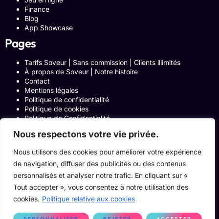
Finance
Blog
App Showcase
Pages
Tarifs Soveur | Sans commission | Clients illimités
À propos de Soveur | Notre histoire
Contact
Mentions légales
Politique de confidentialité
Politique de cookies
Politique de Confidentialité
Formulaire de contact
Nous respectons votre vie privée.
Blog
Notre histoire
Nous utilisons des cookies pour améliorer votre expérience
Programme Affiliation
de navigation, diffuser des publicités ou des contenus
Conditions générales d’utilisation
ACCUEIL
personnalisés et analyser notre trafic. En cliquant sur «
Onglets Zone Affilié
Tout accepter », vous consentez à notre utilisation des
Le Blog
cookies.
Politique relative aux cookies
Devenir pro