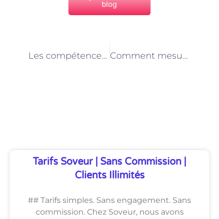
blog
PRÉCÉDENT
NEXT
Les compétences en gestion de la relation client pour les analystes business à Paris
Comment mesurer l’impact des analyses business dans les entreprises parisiennes
Découvrez Également
Tarifs Soveur | Sans Commission |
Clients Illimités
## Tarifs simples. Sans engagement. Sans
commission. Chez Soveur, nous avons