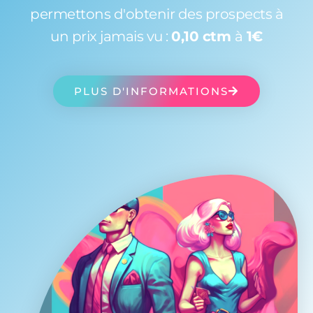
permettons d'obtenir des prospects à
un prix jamais vu :
0,10 ctm
à
1€
PLUS D'INFORMATIONS