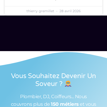
thierry gremillet
28 avril 2026
Vous Souhaitez Devenir Un
Soveur
?
Plombier, DJ, Coiffeurs... Nous
couvrons plus de
150 métiers
et vous