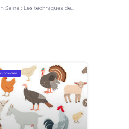
NEXT
Pêche en Seine : Les techniques des guides de pêche pour s’adapter aux conditions urbaines
p Showcase