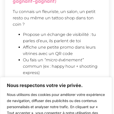
gagnant-gagnant)
Tu connais un fleuriste, un salon, un petit
resto ou même un tattoo shop dans ton
coin ?
Propose un échange de visibilité : tu
parles d’eux, ils parlent de toi
Affiche une petite promo dans leurs
vitrines avec un QR code
Ou fais un
“micro événement”
commun
(ex : happy hour + shooting
express)
Objectif :
Apparaître là où tes clients
Nous respectons votre vie privée.
potentiels passent déjà
.
Utilise Soveur pour exister dans les
Nous utilisons des cookies pour améliorer votre expérience
de navigation, diffuser des publicités ou des contenus
bonnes recherches
personnalisés et analyser notre trafic. En cliquant sur «
Un client qui cherche un freelance dispo, tu
Tout accepter », vous consentez à notre utilisation des