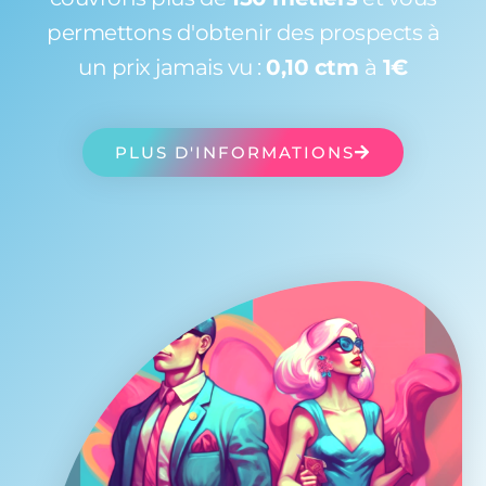
permettons d'obtenir des prospects à
un prix jamais vu :
0,10 ctm
à
1€
PLUS D'INFORMATIONS