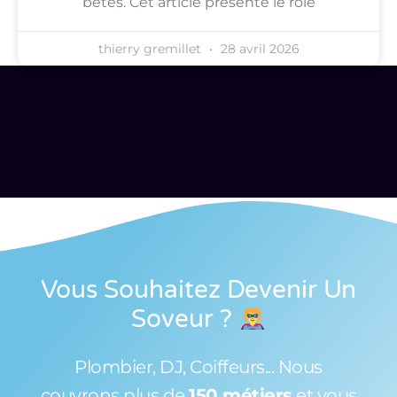
bêtes. Cet article présente le rôle
thierry gremillet
28 avril 2026
Vous Souhaitez Devenir Un
Soveur
?
Plombier, DJ, Coiffeurs... Nous
couvrons plus de
150 métiers
et vous