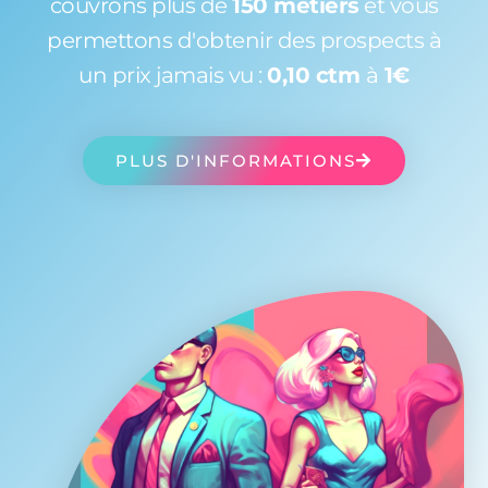
couvrons plus de
150 métiers
et vous
permettons d'obtenir des prospects à
un prix jamais vu :
0,10 ctm
à
1€
PLUS D'INFORMATIONS