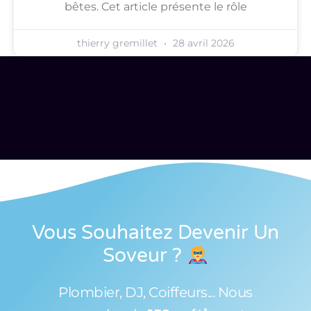
bêtes. Cet article présente le rôle
thierry gremillet
28 avril 2026
Vous Souhaitez Devenir Un
Soveur
?
Plombier, DJ, Coiffeurs... Nous