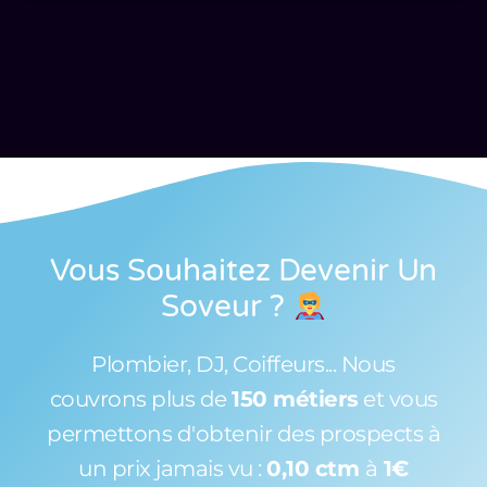
Vous Souhaitez Devenir Un
Soveur
?
Plombier, DJ, Coiffeurs... Nous
couvrons plus de
150 métiers
et vous
permettons d'obtenir des prospects à
un prix jamais vu :
0,10 ctm
à
1€