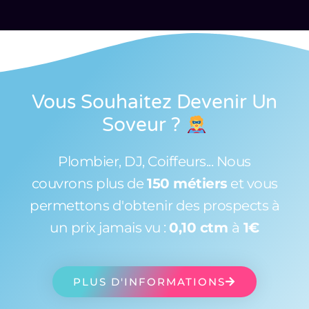
Vous Souhaitez Devenir Un
Soveur
?
Plombier, DJ, Coiffeurs... Nous
couvrons plus de
150 métiers
et vous
permettons d'obtenir des prospects à
un prix jamais vu :
0,10 ctm
à
1€
PLUS D'INFORMATIONS