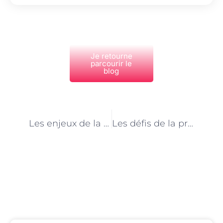
Je retourne
parcourir le
blog
PRÉCÉDENT
NEXT
Les enjeux de la prévention des infections dans le métier d’aide-soignante à Paris
Les défis de la prise en charge des patients en situation de handicap à Paris
Découvrez Également