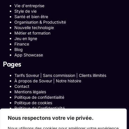
Vie d'entreprise
Style de vie
Santé et bien être
Organisation & Productivité
Nouvelle technologie
Métier et formation
Jeu en ligne
Finance
Blog
App Showcase
Pages
Tarifs Soveur | Sans commission | Clients illimités
À propos de Soveur | Notre histoire
Contact
Mentions légales
Politique de confidentialité
Politique de cookies
Politique de Confidentialité
Formulaire de contact
Nous respectons votre vie privée.
Blog
Notre histoire
Nous utilisons des cookies pour améliorer votre expérience