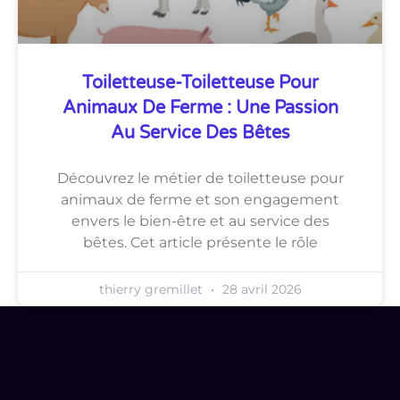
Toiletteuse-Toiletteuse Pour
Animaux De Ferme : Une Passion
Au Service Des Bêtes
Découvrez le métier de toiletteuse pour
animaux de ferme et son engagement
envers le bien-être et au service des
bêtes. Cet article présente le rôle
thierry gremillet
28 avril 2026