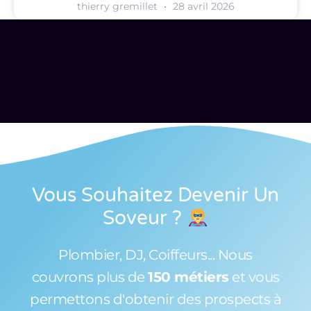
thierry gremillet
28 avril 2026
Vous Souhaitez Devenir Un
Soveur
?
Plombier, DJ, Coiffeurs... Nous
couvrons plus de
150 métiers
et vous
permettons d'obtenir des prospects à