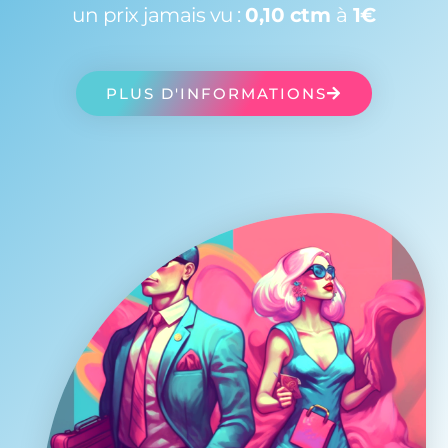
un prix jamais vu :
0,10 ctm
à
1€
PLUS D'INFORMATIONS