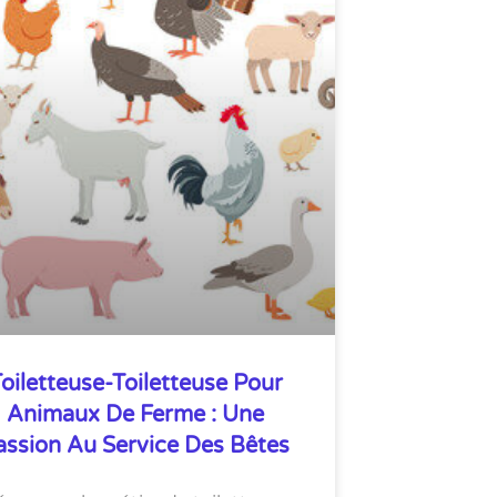
oiletteuse-Toiletteuse Pour
Animaux De Ferme : Une
assion Au Service Des Bêtes