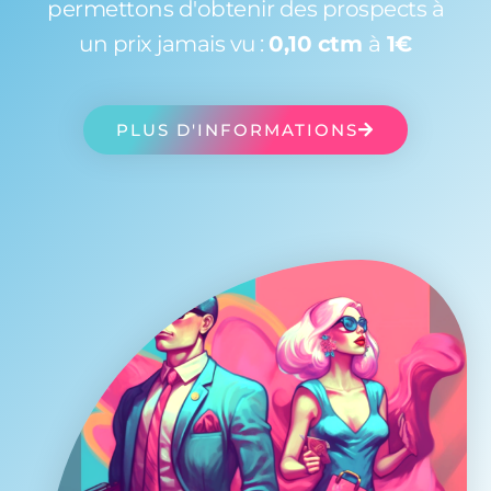
permettons d'obtenir des prospects à
un prix jamais vu :
0,10 ctm
à
1€
PLUS D'INFORMATIONS