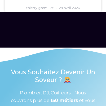
thierry gremillet
28 avril 2026
Vous Souhaitez Devenir Un
Soveur
?
Plombier, DJ, Coiffeurs... Nous
couvrons plus de
150 métiers
et vous