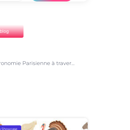
 blog
NEXT
La Gastronomie Parisienne à travers les Yeux des Critiques
p Showcase