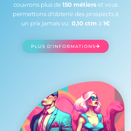
couvrons plus de
150 métiers
et vous
permettons d'obtenir des prospects à
un prix jamais vu :
0,10 ctm
à
1€
PLUS D'INFORMATIONS