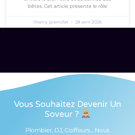
bêtes. Cet article présente le rôle
thierry gremillet
28 avril 2026
Vous Souhaitez Devenir Un
Soveur
?
Plombier, DJ, Coiffeurs... Nous