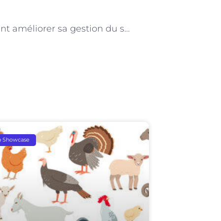
NEXT
Comment améliorer sa gestion du stress au travail avec un coach mental à Paris
p Showcase