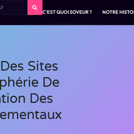
C’EST QUOI SOVEUR ?
NOTRE HISTO
 Des Sites
iphérie De
ation Des
nementaux