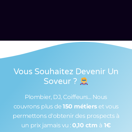
Vous Souhaitez Devenir Un
Soveur
?
Plombier, DJ, Coiffeurs... Nous
couvrons plus de
150 métiers
et vous
permettons d'obtenir des prospects à
un prix jamais vu :
0,10 ctm
à
1€