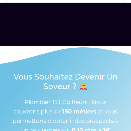
Vous Souhaitez Devenir Un
Soveur
?
Plombier, DJ, Coiffeurs... Nous
couvrons plus de
150 métiers
et vous
permettons d'obtenir des prospects à
un prix jamais vu :
0,10 ctm
à
1€