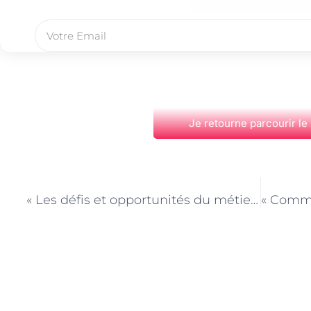
Je retourne parcourir le
PRÉCÉDENT
« Les défis et opportunités du métier de Service à la personne à Paris »
Découvrez Également