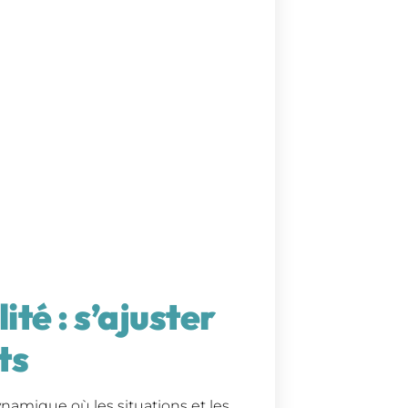
ité : s’ajuster
ts
namique où les situations et les