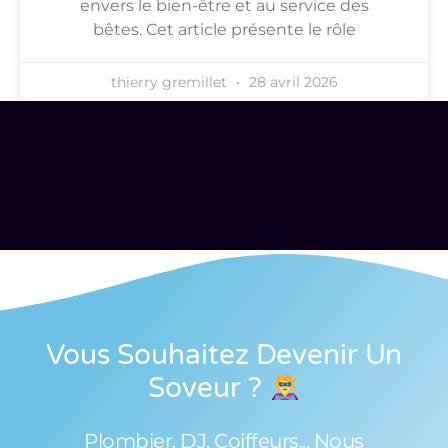
envers le bien-être et au service des
bêtes. Cet article présente le rôle
thierry gremillet
28 avril 2026
Vous Souhaitez Devenir Un
Soveur
?
Plombier, DJ, Coiffeurs... Nous