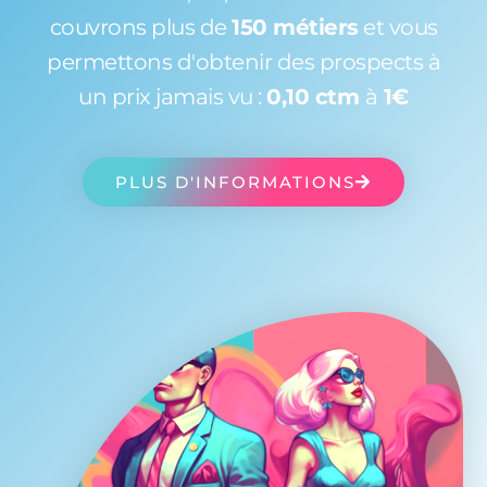
couvrons plus de
150 métiers
et vous
permettons d'obtenir des prospects à
un prix jamais vu :
0,10 ctm
à
1€
PLUS D'INFORMATIONS