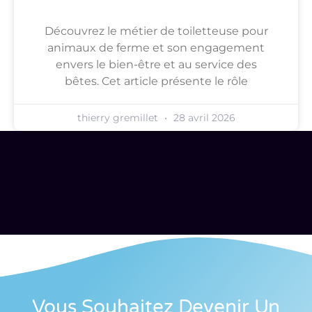
Découvrez le métier de toiletteuse pour
animaux de ferme et son engagement
envers le bien-être et au service des
bêtes. Cet article présente le rôle
thierry gremillet
28 avril 2026
Vous Souhaitez Devenir Un