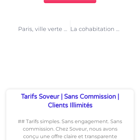
PRÉCÉDENT
NEXT
Paris, ville verte grâce aux bergers-bergères : Enjeux et perspectives
La cohabitation harmonieuse des bergers-bergères et des parisiens : Un modèle à suivre
Découvrez Également
Tarifs Soveur | Sans Commission |
Clients Illimités
## Tarifs simples. Sans engagement. Sans
commission. Chez Soveur, nous avons
conçu une offre claire et transparente