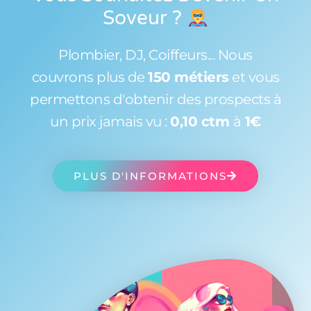
Soveur
?
Plombier, DJ, Coiffeurs... Nous
couvrons plus de
150 métiers
et vous
permettons d'obtenir des prospects à
un prix jamais vu :
0,10 ctm
à
1€
PLUS D'INFORMATIONS