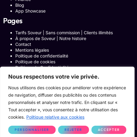
Blog
App Showcase
Pages
Tarifs Soveur | Sans commission | Clients illimités
À propos de Soveur | Notre histoire
Contact
Mentions légales
Politique de confidentialité
Politique de cookies
Politique de Confidentialité
Formulaire de contact
Nous respectons votre vie privée.
Blog
Notre histoire
Nous utilisons des cookies pour améliorer votre expérience
Programme Affiliation
de navigation, diffuser des publicités ou des contenus
Conditions générales d’utilisation
ACCUEIL
personnalisés et analyser notre trafic. En cliquant sur «
Onglets Zone Affilié
Tout accepter », vous consentez à notre utilisation des
Le Blog
cookies.
Politique relative aux cookies
Devenir pro
PERSONNALISER
REJETER
ACCEPTER