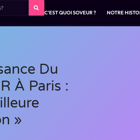
C’EST QUOI SOVEUR ?
NOTRE HISTO
sance Du
R À Paris :
lleure
on »