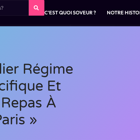
C’EST QUOI SOVEUR ?
NOTRE HISTO
ier Régime
cifique Et
 Repas À
aris »