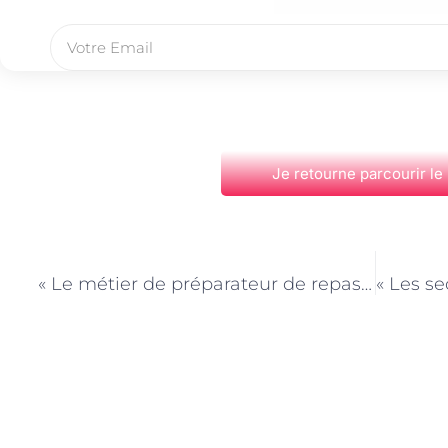
Je retourne parcourir le
PRÉCÉDENT
« Le métier de préparateur de repas à domicile : une solution pratique pour les Parisiens »
Découvrez Également