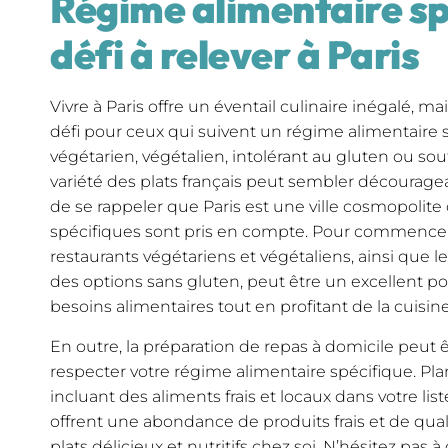
Régime alimentaire sp
défi à relever à Paris
Vivre à Paris offre un éventail culinaire inégalé, ma
défi pour ceux qui suivent un régime alimentaire 
végétarien, végétalien, intolérant au gluten ou souff
variété des plats français peut sembler découragea
de se rappeler que Paris est une ville cosmopolite
spécifiques sont pris en compte. Pour commencer
restaurants végétariens et végétaliens, ainsi que 
des options sans gluten, peut être un excellent poi
besoins alimentaires tout en profitant de la cuisin
En outre, la préparation de repas à domicile peut 
respecter votre régime alimentaire spécifique. Plan
incluant des aliments frais et locaux dans votre lis
offrent une abondance de produits frais et de qualit
plats délicieux et nutritifs chez soi. N’hésitez pas