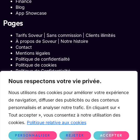
Finance
Blog
App Showcase
Pages
Tarifs Soveur | Sans commission | Clients illimités
À propos de Soveur | Notre histoire
Contact
Mentions légales
Politique de confidentialité
Politique de cookies
Politique de Confidentialité
Formulaire de contact
Nous respectons votre vie privée.
Blog
Notre histoire
Nous utilisons des cookies pour améliorer votre expérience
Programme Affiliation
de navigation, diffuser des publicités ou des contenus
Conditions générales d’utilisation
ACCUEIL
personnalisés et analyser notre trafic. En cliquant sur «
Onglets Zone Affilié
Tout accepter », vous consentez à notre utilisation des
Le Blog
cookies.
Politique relative aux cookies
Devenir pro
PERSONNALISER
REJETER
ACCEPTER