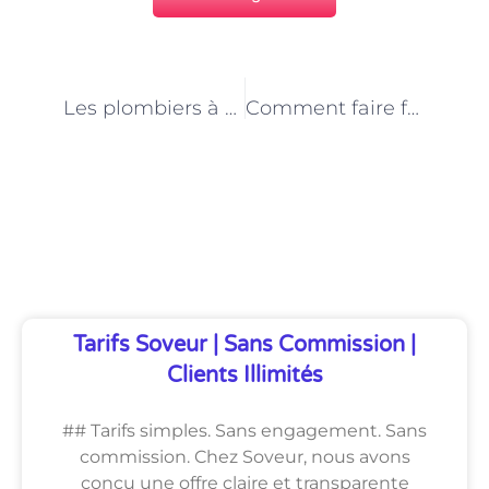
PRÉCÉDENT
NEXT
Les plombiers à Paris et la mise aux normes des installations de plomberie
Comment faire face à une fuite d’eau à Paris ? Les réflexes à avoir
Découvrez Également
Tarifs Soveur | Sans Commission |
Clients Illimités
## Tarifs simples. Sans engagement. Sans
commission. Chez Soveur, nous avons
conçu une offre claire et transparente