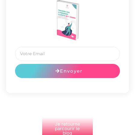
Envoyer
Je retourne
parcourir le
blog