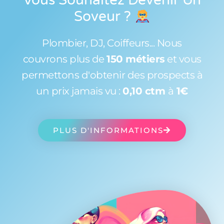
Soveur
?
Plombier, DJ, Coiffeurs... Nous
couvrons plus de
150 métiers
et vous
permettons d'obtenir des prospects à
un prix jamais vu :
0,10 ctm
à
1€
PLUS D'INFORMATIONS