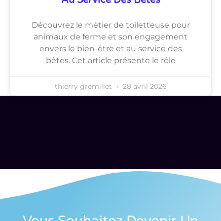
Au Service Des Bêtes
Découvrez le métier de toiletteuse pour
animaux de ferme et son engagement
envers le bien-être et au service des
bêtes. Cet article présente le rôle
thierry gremillet
28 avril 2026
Vous Souhaitez Devenir Un