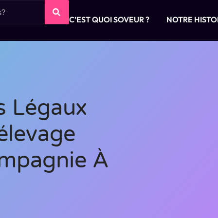
C’EST QUOI SOVEUR ?
NOTRE HISTO
s Légaux
élevage
ompagnie À