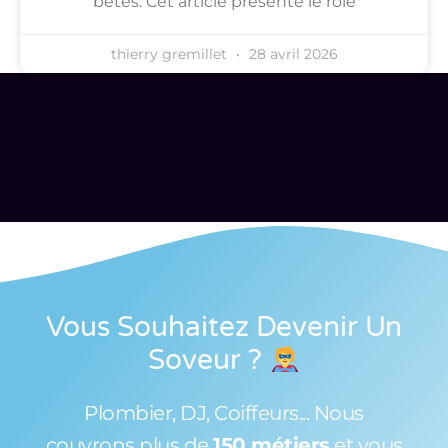
bêtes. Cet article présente le rôle
thierry gremillet
28 avril 2026
Vous Souhaitez Devenir Un
Soveur
?
Plombier, DJ, Coiffeurs... Nous
couvrons plus de
150 métiers
et vous