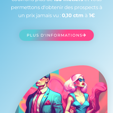
permettons d'obtenir des prospects à
un prix jamais vu :
0,10 ctm
à
1€
PLUS D'INFORMATIONS