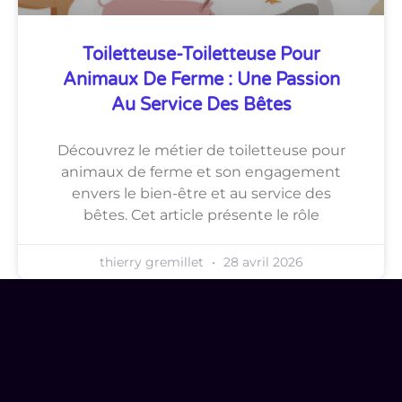
Toiletteuse-Toiletteuse Pour
Animaux De Ferme : Une Passion
Au Service Des Bêtes
Découvrez le métier de toiletteuse pour
animaux de ferme et son engagement
envers le bien-être et au service des
bêtes. Cet article présente le rôle
thierry gremillet
28 avril 2026