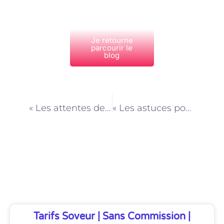
Je retourne
parcourir le
blog
PRÉCÉDENT
NEXT
« Les attentes des familles parisiennes vis-à-vis des Employés de maison »
« Les astuces pour maintenir une excellente hygiène dans un foyer parisien »
Découvrez Également
Tarifs Soveur | Sans Commission |