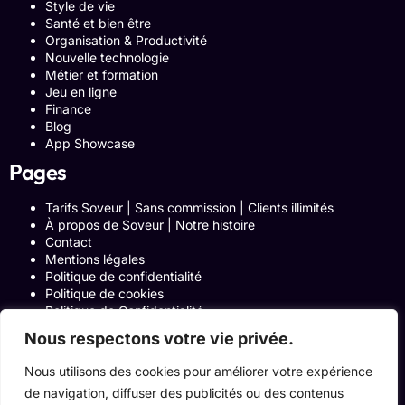
Style de vie
Santé et bien être
Organisation & Productivité
Nouvelle technologie
Métier et formation
Jeu en ligne
Finance
Blog
App Showcase
Pages
Tarifs Soveur | Sans commission | Clients illimités
À propos de Soveur | Notre histoire
Contact
Mentions légales
Politique de confidentialité
Politique de cookies
Politique de Confidentialité
Formulaire de contact
Nous respectons votre vie privée.
Blog
Notre histoire
Nous utilisons des cookies pour améliorer votre expérience
Programme Affiliation
de navigation, diffuser des publicités ou des contenus
Conditions générales d’utilisation