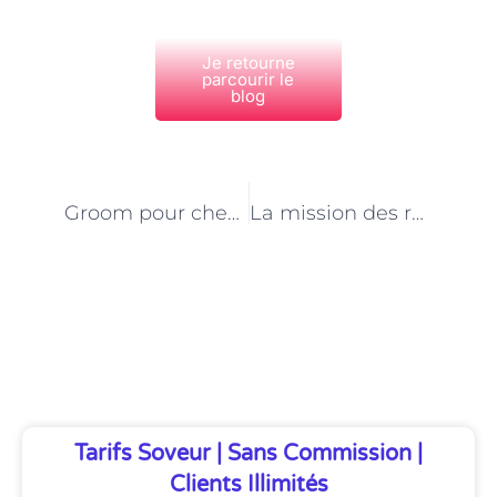
Je retourne
parcourir le
blog
PRÉCÉDENT
NEXT
Groom pour chevaux à Paris : les coulisses de l’écurie
La mission des renardiers parisiens : assurer la cohabitation avec les renards sauvages
Découvrez Également
Tarifs Soveur | Sans Commission |
Clients Illimités