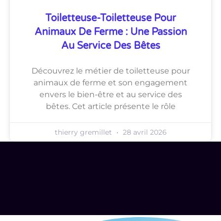
Toiletteuse-Toiletteuse Pour
Animaux De Ferme : Une Passion
Au Service Des Bêtes
Découvrez le métier de toiletteuse pour
animaux de ferme et son engagement
envers le bien-être et au service des
bêtes. Cet article présente le rôle
thierry gremillet
28 avril 2026