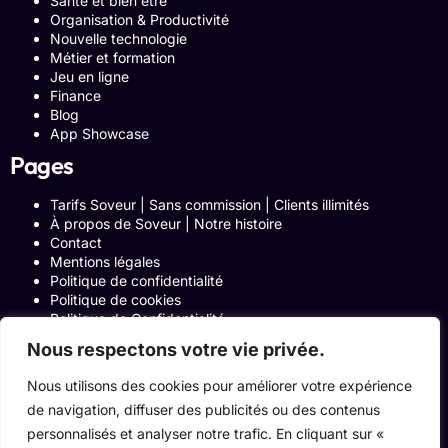
Santé et bien être
Organisation & Productivité
Nouvelle technologie
Métier et formation
Jeu en ligne
Finance
Blog
App Showcase
Pages
Tarifs Soveur | Sans commission | Clients illimités
À propos de Soveur | Notre histoire
Contact
Mentions légales
Politique de confidentialité
Politique de cookies
Politique de Confidentialité
Formulaire de contact
Nous respectons votre vie privée.
Blog
Notre histoire
Nous utilisons des cookies pour améliorer votre expérience
Programme Affiliation
de navigation, diffuser des publicités ou des contenus
Conditions générales d’utilisation
ACCUEIL
personnalisés et analyser notre trafic. En cliquant sur «