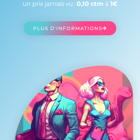
un prix jamais vu :
0,10 ctm
à
1€
PLUS D'INFORMATIONS