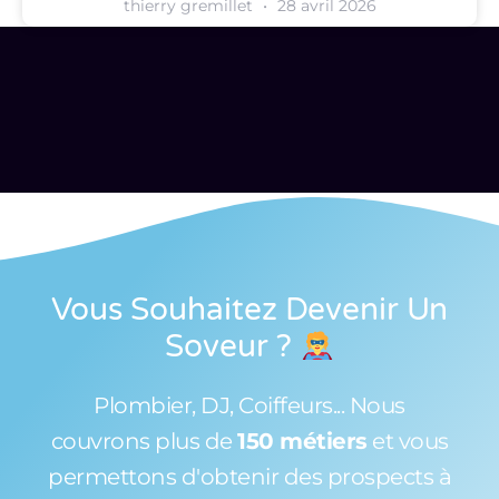
thierry gremillet
28 avril 2026
Vous Souhaitez Devenir Un
Soveur
?
Plombier, DJ, Coiffeurs... Nous
couvrons plus de
150 métiers
et vous
permettons d'obtenir des prospects à