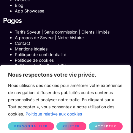
Blog
App Showcase
Pages
Tarifs Soveur | Sans commission | Clients illimités
À propos de Soveur | Notre histoire
Contact
Mentions légales
Politique de confidentialité
Politique de cookies
Politique de Confidentialité
Formulaire de contact
Nous respectons votre vie privée.
Blog
Notre histoire
Nous utilisons des cookies pour améliorer votre expérience
Programme Affiliation
de navigation, diffuser des publicités ou des contenus
Conditions générales d’utilisation
ACCUEIL
personnalisés et analyser notre trafic. En cliquant sur «
Onglets Zone Affilié
Tout accepter », vous consentez à notre utilisation des
Le Blog
cookies.
Politique relative aux cookies
Devenir pro
PERSONNALISER
REJETER
ACCEPTER