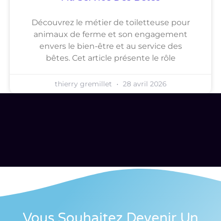
Découvrez le métier de toiletteuse pour
animaux de ferme et son engagement
envers le bien-être et au service des
bêtes. Cet article présente le rôle
thierry gremillet
28 avril 2026
Vous Souhaitez Devenir Un