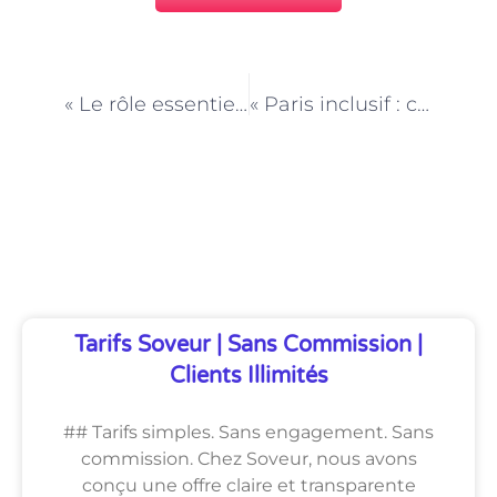
PRÉCÉDENT
NEXT
« Le rôle essentiel des aides PMR dans la vie quotidienne à Paris »
« Paris inclusif : comment les aides PMR rendent la ville accessible »
Découvrez Également
Tarifs Soveur | Sans Commission |
Clients Illimités
## Tarifs simples. Sans engagement. Sans
commission. Chez Soveur, nous avons
conçu une offre claire et transparente