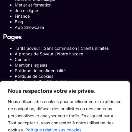
Métier et formation
Jeu en ligne
Finance
Blog
App Showcase
Pages
Tarifs Soveur | Sans commission | Clients illimités
À propos de Soveur | Notre histoire
Contact
Mentions légales
Politique de confidentialité
Politique de cookies
Politique de Confidentialité
Formulaire de contact
Nous respectons votre vie privée.
Blog
Notre histoire
Nous utilisons des cookies pour améliorer votre expérience
Programme Affiliation
de navigation, diffuser des publicités ou des contenus
Conditions générales d’utilisation
ACCUEIL
personnalisés et analyser notre trafic. En cliquant sur «
Onglets Zone Affilié
Tout accepter », vous consentez à notre utilisation des
Le Blog
cookies.
Politique relative aux cookies