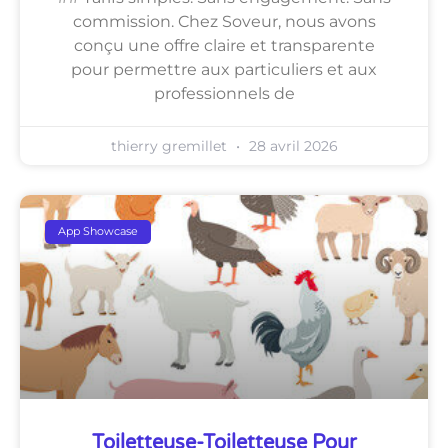
commission. Chez Soveur, nous avons
conçu une offre claire et transparente
pour permettre aux particuliers et aux
professionnels de
thierry gremillet
28 avril 2026
App Showcase
Toiletteuse-Toiletteuse Pour