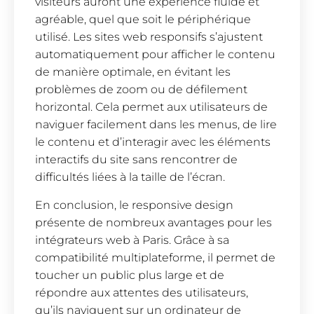
visiteurs auront une expérience fluide et
agréable, quel que soit le périphérique
utilisé. Les sites web responsifs s’ajustent
automatiquement pour afficher le contenu
de manière optimale, en évitant les
problèmes de zoom ou de défilement
horizontal. Cela permet aux utilisateurs de
naviguer facilement dans les menus, de lire
le contenu et d’interagir avec les éléments
interactifs du site sans rencontrer de
difficultés liées à la taille de l’écran.
En conclusion, le responsive design
présente de nombreux avantages pour les
intégrateurs web à Paris. Grâce à sa
compatibilité multiplateforme, il permet de
toucher un public plus large et de
répondre aux attentes des utilisateurs,
qu’ils naviguent sur un ordinateur de