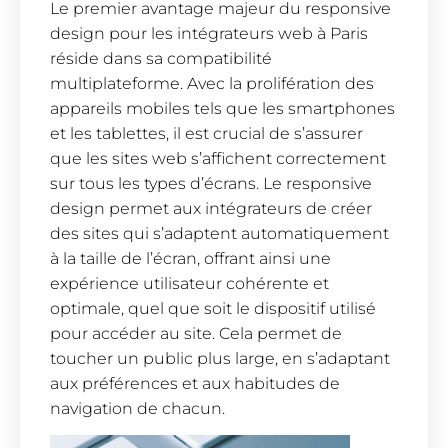
Le premier avantage majeur du responsive
design pour les intégrateurs web à Paris
réside dans sa compatibilité
multiplateforme. Avec la prolifération des
appareils mobiles tels que les smartphones
et les tablettes, il est crucial de s’assurer
que les sites web s’affichent correctement
sur tous les types d’écrans. Le responsive
design permet aux intégrateurs de créer
des sites qui s’adaptent automatiquement
à la taille de l’écran, offrant ainsi une
expérience utilisateur cohérente et
optimale, quel que soit le dispositif utilisé
pour accéder au site. Cela permet de
toucher un public plus large, en s’adaptant
aux préférences et aux habitudes de
navigation de chacun.