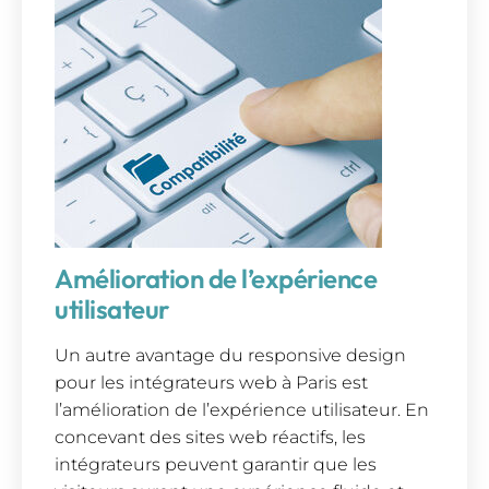
Amélioration de l’expérience
utilisateur
Un autre avantage du responsive design
pour les intégrateurs web à Paris est
l’amélioration de l’expérience utilisateur. En
concevant des sites web réactifs, les
intégrateurs peuvent garantir que les