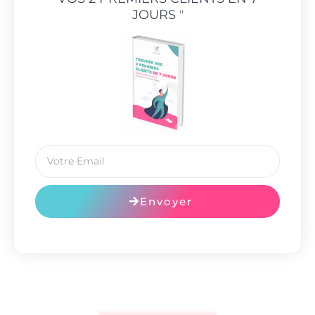
JOURS
"
Envoyer