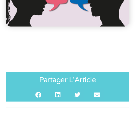
Partager L'Article