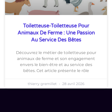
Toiletteuse-Toiletteuse Pour
Animaux De Ferme : Une Passion
Au Service Des Bêtes
Découvrez le métier de toiletteuse pour
animaux de ferme et son engagement
envers le bien-être et au service des
bêtes. Cet article présente le rôle
thierry gremillet
28 avril 2026