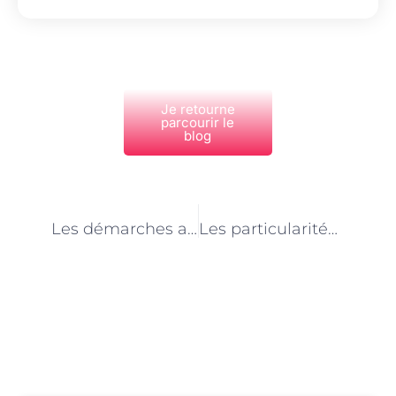
Je retourne
parcourir le
blog
PRÉCÉDENT
NEXT
Les démarches administratives à accomplir pour devenir transporteur d’animaux à Paris
Les particularités du transport d’animaux de ferme à Paris
Découvrez Également