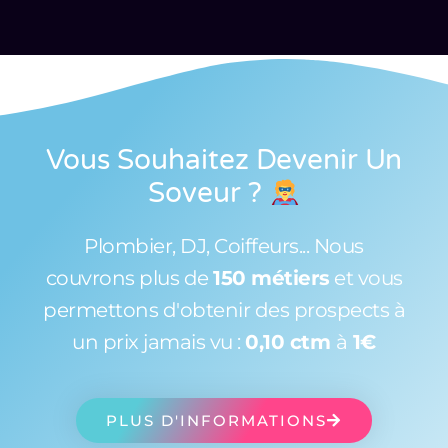
Vous Souhaitez Devenir Un
Soveur
?
Plombier, DJ, Coiffeurs... Nous
couvrons plus de
150 métiers
et vous
permettons d'obtenir des prospects à
un prix jamais vu :
0,10 ctm
à
1€
PLUS D'INFORMATIONS