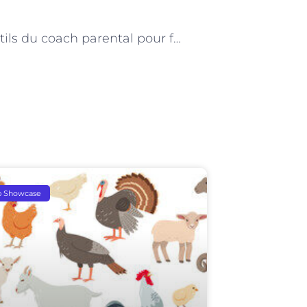
NEXT
« Les outils du coach parental pour favoriser l’autonomie des enfants à Paris »
p Showcase