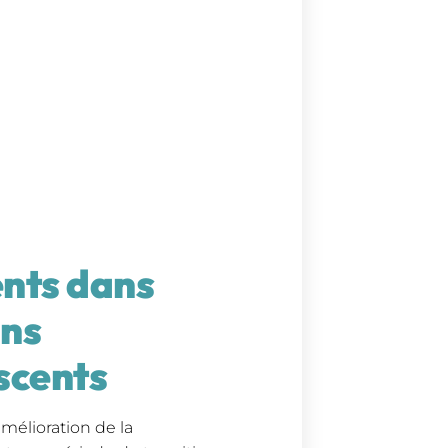
nts dans
ins
scents
amélioration de la