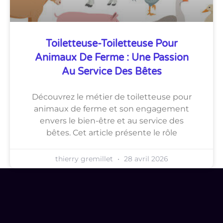
Toiletteuse-Toiletteuse Pour
Animaux De Ferme : Une Passion
Au Service Des Bêtes
Découvrez le métier de toiletteuse pour
animaux de ferme et son engagement
envers le bien-être et au service des
bêtes. Cet article présente le rôle
thierry gremillet
28 avril 2026