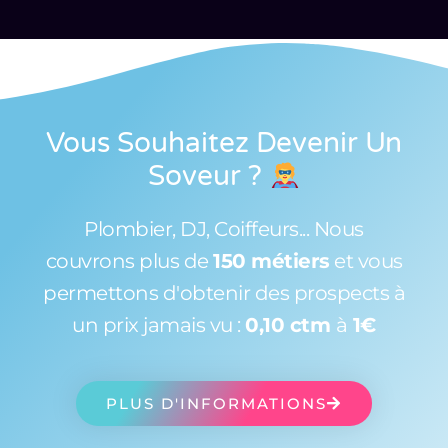
Vous Souhaitez Devenir Un
Soveur
?
Plombier, DJ, Coiffeurs... Nous
couvrons plus de
150 métiers
et vous
permettons d'obtenir des prospects à
un prix jamais vu :
0,10 ctm
à
1€
PLUS D'INFORMATIONS