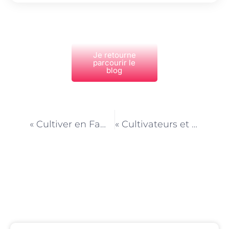
Je retourne
parcourir le
blog
PRÉCÉDENT
NEXT
« Cultiver en Famille : L’Importance de l’Implication des Enfants dans le Jardinage »
« Cultivateurs et Technologie : Utilisation d’Outils Numériques pour Optimiser la Culture »
Découvrez Également