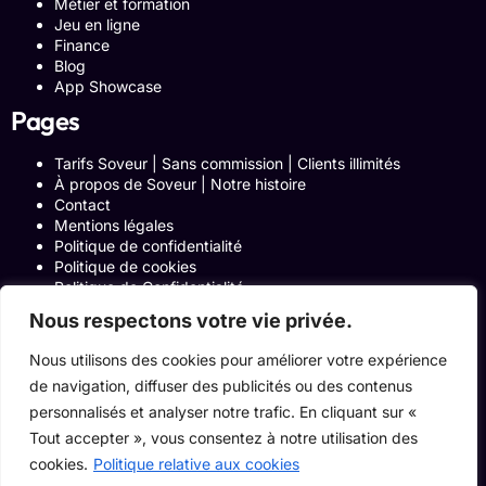
Métier et formation
Jeu en ligne
Finance
Blog
App Showcase
Pages
Tarifs Soveur | Sans commission | Clients illimités
À propos de Soveur | Notre histoire
Contact
Mentions légales
Politique de confidentialité
Politique de cookies
Politique de Confidentialité
Formulaire de contact
Nous respectons votre vie privée.
Blog
Notre histoire
Nous utilisons des cookies pour améliorer votre expérience
Programme Affiliation
de navigation, diffuser des publicités ou des contenus
Conditions générales d’utilisation
ACCUEIL
personnalisés et analyser notre trafic. En cliquant sur «
Onglets Zone Affilié
Tout accepter », vous consentez à notre utilisation des
Le Blog
cookies.
Politique relative aux cookies
Devenir pro