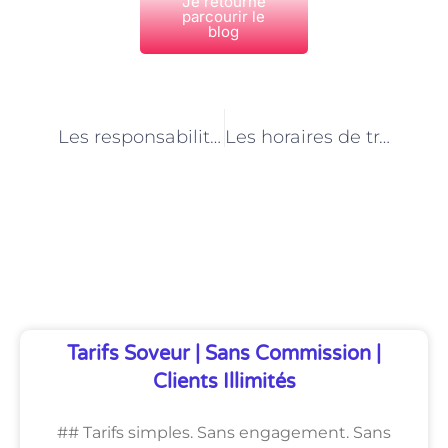
Je retourne
parcourir le
blog
PRÉCÉDENT
NEXT
Les responsabilités administratives du technicien en santé animale à Paris
Les horaires de travail et l’équilibre vie professionnelle-vie personnelle pour les techniciens en santé animale à Paris
Découvrez Également
Tarifs Soveur | Sans Commission |
Clients Illimités
## Tarifs simples. Sans engagement. Sans