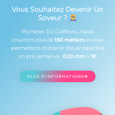
Vous Souhaitez Devenir Un
Soveur
?
Plombier, DJ, Coiffeurs... Nous
couvrons plus de
150 métiers
et vous
permettons d'obtenir des prospects à
un prix jamais vu :
0,10 ctm
à
1€
PLUS D'INFORMATIONS