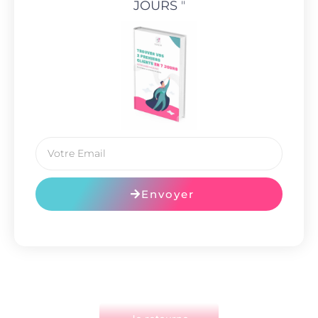
JOURS
"
Envoyer