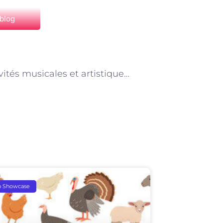
 blog
NEXT
Les activités musicales et artistiques stimulantes proposées par les intervenants à domicile à Paris
p Showcase