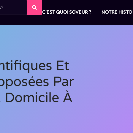
C’EST QUOI SOVEUR ?
NOTRE HISTO
ntifiques Et
oposées Par
À Domicile À