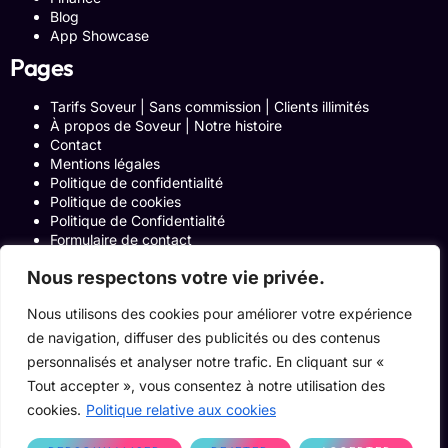
Blog
App Showcase
Pages
Tarifs Soveur | Sans commission | Clients illimités
À propos de Soveur | Notre histoire
Contact
Mentions légales
Politique de confidentialité
Politique de cookies
Politique de Confidentialité
Formulaire de contact
Blog
Nous respectons votre vie privée.
Notre histoire
Programme Affiliation
Nous utilisons des cookies pour améliorer votre expérience
Conditions générales d’utilisation
ACCUEIL
de navigation, diffuser des publicités ou des contenus
Onglets Zone Affilié
personnalisés et analyser notre trafic. En cliquant sur «
Le Blog
Tout accepter », vous consentez à notre utilisation des
Devenir pro
cookies.
Politique relative aux cookies