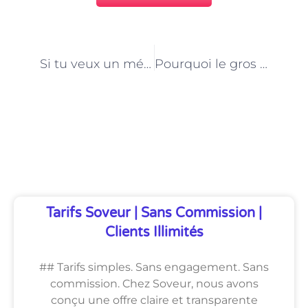
PRÉCÉDENT
NEXT
Si tu veux un métier qui ne connaît pas la crise, deviens électricien auto en 2025
Pourquoi le gros œuvre est devenu LE secteur à suivre pour les indépendants en 2025
Découvrez Également
Tarifs Soveur | Sans Commission |
Clients Illimités
## Tarifs simples. Sans engagement. Sans
commission. Chez Soveur, nous avons
conçu une offre claire et transparente