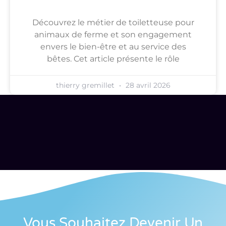
Découvrez le métier de toiletteuse pour
animaux de ferme et son engagement
envers le bien-être et au service des
bêtes. Cet article présente le rôle
thierry gremillet
28 avril 2026
Vous Souhaitez Devenir Un