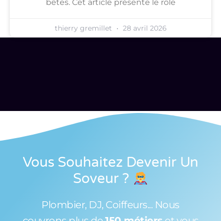
bêtes. Cet article présente le rôle
thierry gremillet
28 avril 2026
Vous Souhaitez Devenir Un
Soveur
?
Plombier, DJ, Coiffeurs... Nous
couvrons plus de
150 métiers
et vous