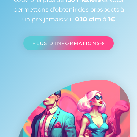
permettons d'obtenir des prospects à
un prix jamais vu :
0,10 ctm
à
1€
PLUS D'INFORMATIONS