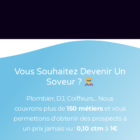
Vous Souhaitez Devenir Un
Soveur
?
Plombier, DJ, Coiffeurs... Nous
couvrons plus de
150 métiers
et vous
permettons d'obtenir des prospects à
un prix jamais vu :
0,10 ctm
à
1€